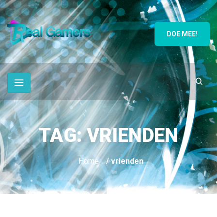
DOE MEE!
TAG:
VRIENDEN
Home
/ vrienden