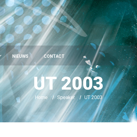
NIEUWS
CONTACT
UT 2003
Home
/
Speaker
/
UT 2003